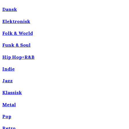
Dansk
Elektronisk
Folk & World
Funk & Soul
Hip Hop+R&B
Indie
Jazz
Klassisk
Metal
Pop
Retro