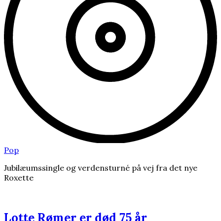
Pop
Jubilæumssingle og verdensturné på vej fra det nye
Roxette
Lotte Rømer er død 75 år