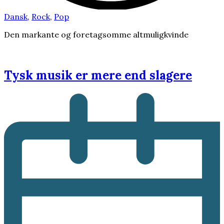
Dansk
,
Rock
,
Pop
Den markante og foretagsomme altmuligkvinde
Tysk musik er mere end slagere