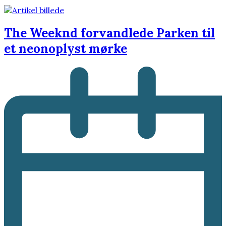
The Weeknd forvandlede Parken til
et neonoplyst mørke