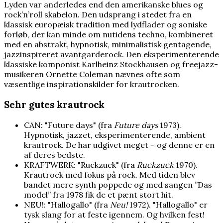
Lyden var anderledes end den amerikanske blues og
rock’n’roll skabelon. Den udsprang i stedet fra en
klassisk europæisk tradition med lydflader og soniske
forløb, der kan minde om nutidens techno, kombineret
med en abstrakt, hypnotisk, minimalistisk gentagende,
jazzinspireret avantgarderock. Den eksperimenterende
klassiske komponist Karlheinz Stockhausen og freejazz-
musikeren Ornette Coleman nævnes ofte som
væsentlige inspirationskilder for krautrocken.
Sehr gutes krautrock
CAN: "Future days" (fra
Future days
1973).
Hypnotisk, jazzet, eksperimenterende, ambient
krautrock. De har udgivet meget – og denne er en
af deres bedste.
KRAFTWERK: "Ruckzuck" (fra
Ruckzuck
1970).
Krautrock med fokus på rock. Med tiden blev
bandet mere synth poppede og med sangen ”Das
model” fra 1978 fik de et pænt stort hit.
NEU!: "Hallogallo" (fra
Neu!
1972). "Hallogallo" er
tysk slang for at feste igennem. Og hvilken fest!