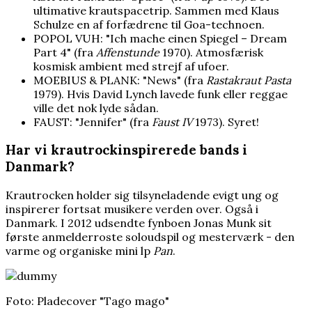
ultimative krautspacetrip. Sammen med Klaus
Schulze en af forfædrene til Goa-technoen.
POPOL VUH: "Ich mache einen Spiegel – Dream
Part 4" (fra
Affenstunde
1970). Atmosfærisk
kosmisk ambient med strejf af ufoer.
MOEBIUS & PLANK: "News" (fra
Rastakraut Pasta
1979). Hvis David Lynch lavede funk eller reggae
ville det nok lyde sådan.
FAUST: "Jennifer" (fra
Faust IV
1973). Syret!
Har vi krautrockinspirerede bands i
Danmark?
Krautrocken holder sig tilsyneladende evigt ung og
inspirerer fortsat musikere verden over. Også i
Danmark. I 2012 udsendte fynboen Jonas Munk sit
første anmelderroste soloudspil og mesterværk - den
varme og organiske mini lp
Pan
.
Foto: Pladecover "Tago mago"