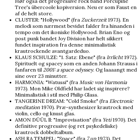
Hør også det progressive rock band Porcupine
Tree's übercoole kopiversion. Neu er som Faust en
af de helt store.
CLUSTER: "Hollywood" (fra
Zuckerzeit
1973). En
melodi som nærmest bevidst falder fra hinanden i
tempo om det ikoniske Hollywood. Brian Eno og
post punk bandet Joy Division har helt sikkert
fundet inspiration fra denne minimalistisk
krautrockende avantgardeduo.
KLAUS SCHULZE: "1. Satz: Ebene" (fra
Irrlicht
1972).
Spirituelt og spacey som en anden Johann Strauss i
fanfaren til
2001: a space odyssey
. Og laaaangt med
sine over 23 minutter.
HARMONIA: "Watussi" (fra
Music von Harmonia
1973). Mon Mike Oldfield har ladet sig inspirere?
Minimalistisk i stil med Philip Glass.
TANGERINE DREAM: "Cold Smoke" (fra
Electronic
meditation
1970). Præ-synthesizer krautrock med
violin, cello og knust glas.
AMON DÜÜL ll: "Improvisation" (fra
Yeti
1970). Det
definitive progressive (og ret psykedeliske)
krautrock dobbeltalbum.
ASH RA TEMPEL: "Space" (fra
7 up
1973). Det