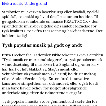
Elektronisk
,
Undergrund
Vi tilbyder nu hverken laserkirurgi eller hvidkål, rødkål,
spidskål, rosenkål og hvad de alle sammen hedder. Til
gengæld kan vi anbefale en masse KRAUTROCK - den
spændende musikbevægelse og samlebetegnelse for
tysk kvalitets-rock fra tresserne og halvfjerdserne. Det
holder stadig!
Tysk populærmusik på godt og ondt
Brita Hecker fra Haderslev Bibliotekerne skrev i artiklen
"Tysk musik er mere end slagere", at tysk populærmusik
- i modsætning til musikken fra England og Amerika –
har haft et lidt blakket ry. Slagermusik eller
Schunkelmusik (musik man skåler til) holdt sit indtog
efter Anden Verdenskrig. Enten fordi innovative
kunstnere simpelthen var udvandret, eller også fordi
man bare havde behov for noget uforpligtende
underholdning efter de udmattende krigsår.
Tysk populærmusiks store gennembrud skete derfor
først i firserne med "Neue Deutsche Welles" pop- og