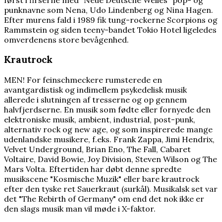
punknavne som Nena, Udo Lindenberg og Nina Hagen.
Efter murens fald i 1989 fik tung-rockerne Scorpions og
Rammstein og siden teeny-bandet Tokio Hotel ligeledes
omverdenens store bevågenhed.
Krautrock
MEN! For feinschmeckere rumsterede en
avantgardistisk og indimellem psykedelisk musik
allerede i slutningen af tresserne og op gennem
halvfjerdserne. En musik som fødte eller fornyede den
elektroniske musik, ambient, industrial, post-punk,
alternativ rock og new age, og som inspirerede mange
udenlandske musikere, f.eks. Frank Zappa, Jimi Hendrix,
Velvet Underground, Brian Eno, The Fall, Cabaret
Voltaire, David Bowie, Joy Division, Steven Wilson og The
Mars Volta. Eftertiden har døbt denne spredte
musikscene "Kosmische Muzik" eller bare krautrock
efter den tyske ret Sauerkraut (surkål). Musikalsk set var
det "The Rebirth of Germany" om end det nok ikke er
den slags musik man vil møde i X-faktor.