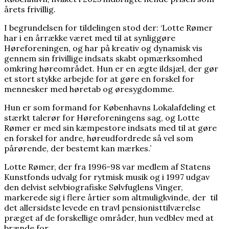
årets frivillig.
I begrundelsen for tildelingen stod der: ‘Lotte Rømer
har i en årrække været med til at synliggøre
Høreforeningen, og har på kreativ og dynamisk vis
gennem sin frivillige indsats skabt opmærksomhed
omkring høreområdet. Hun er en ægte ildsjæl, der gør
et stort stykke arbejde for at gøre en forskel for
mennesker med høretab og øresygdomme.
Hun er som formand for Københavns Lokalafdeling et
stærkt talerør for Høreforeningens sag, og Lotte
Rømer er med sin kæmpestore indsats med til at gøre
en forskel for andre, høreudfordrede så vel som
pårørende, der bestemt kan mærkes.’
Lotte Rømer, der fra 1996-98 var medlem af Statens
Kunstfonds udvalg for rytmisk musik og i 1997 udgav
den delvist selvbiografiske Sølvfuglens Vinger,
markerede sig i flere årtier som altmuligkvinde, der til
det allersidste levede en travl pensionisttilværelse
præget af de forskellige områder, hun vedblev med at
brænde for.