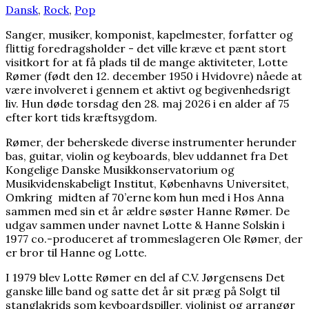
Dansk
,
Rock
,
Pop
Sanger, musiker, komponist, kapelmester, forfatter og
flittig foredragsholder - det ville kræve et pænt stort
visitkort for at få plads til de mange aktiviteter, Lotte
Rømer (født den 12. december 1950 i Hvidovre) nåede at
være involveret i gennem et aktivt og begivenhedsrigt
liv. Hun døde torsdag den 28. maj 2026 i en alder af 75
efter kort tids kræftsygdom.
Rømer, der beherskede diverse instrumenter herunder
bas, guitar, violin og keyboards, blev uddannet fra Det
Kongelige Danske Musikkonservatorium og
Musikvidenskabeligt Institut, Københavns Universitet,
Omkring midten af 70’erne kom hun med i Hos Anna
sammen med sin et år ældre søster Hanne Rømer. De
udgav sammen under navnet Lotte & Hanne Solskin i
1977 co.-produceret af trommeslageren Ole Rømer, der
er bror til Hanne og Lotte.
I 1979 blev Lotte Rømer en del af C.V. Jørgensens Det
ganske lille band og satte det år sit præg på Solgt til
stanglakrids som keyboardspiller, violinist og arrangør