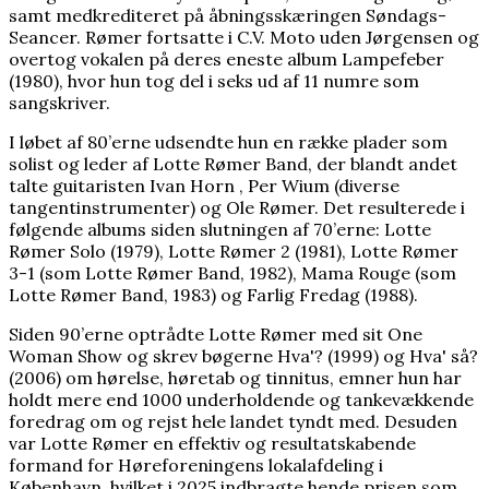
samt medkrediteret på åbningsskæringen Søndags-
Seancer. Rømer fortsatte i C.V. Moto uden Jørgensen og
overtog vokalen på deres eneste album Lampefeber
(1980), hvor hun tog del i seks ud af 11 numre som
sangskriver.
I løbet af 80’erne udsendte hun en række plader som
solist og leder af Lotte Rømer Band, der blandt andet
talte guitaristen Ivan Horn , Per Wium (diverse
tangentinstrumenter) og Ole Rømer. Det resulterede i
følgende albums siden slutningen af 70’erne: Lotte
Rømer Solo (1979), Lotte Rømer 2 (1981), Lotte Rømer
3-1 (som Lotte Rømer Band, 1982), Mama Rouge (som
Lotte Rømer Band, 1983) og Farlig Fredag (1988).
Siden 90’erne optrådte Lotte Rømer med sit One
Woman Show og skrev bøgerne Hva'? (1999) og Hva' så?
(2006) om hørelse, høretab og tinnitus, emner hun har
holdt mere end 1000 underholdende og tankevækkende
foredrag om og rejst hele landet tyndt med. Desuden
var Lotte Rømer en effektiv og resultatskabende
formand for Høreforeningens lokalafdeling i
København, hvilket i 2025 indbragte hende prisen som