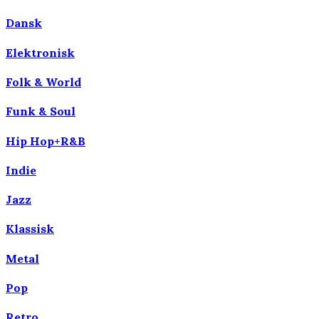
Dansk
Elektronisk
Folk & World
Funk & Soul
Hip Hop+R&B
Indie
Jazz
Klassisk
Metal
Pop
Retro