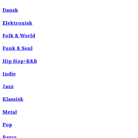
Dansk
Elektronisk
Folk & World
Funk & Soul
Hip Hop+R&B
Indie
Jazz
Klassisk
Metal
Pop
Retro