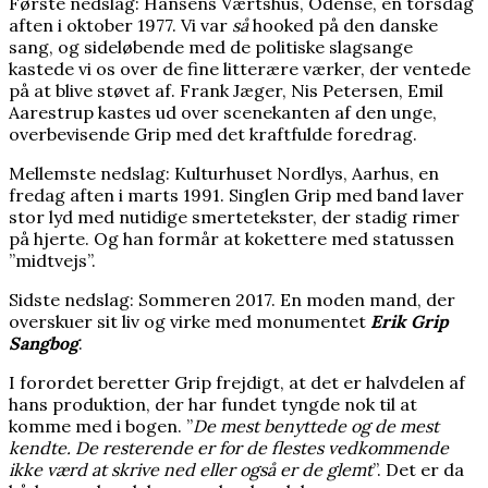
Første nedslag: Hansens Værtshus, Odense, en torsdag
aften i oktober 1977. Vi var
så
hooked på den danske
sang, og sideløbende med de politiske slagsange
kastede vi os over de fine litterære værker, der ventede
på at blive støvet af. Frank Jæger, Nis Petersen, Emil
Aarestrup kastes ud over scenekanten af den unge,
overbevisende Grip med det kraftfulde foredrag.
Mellemste nedslag: Kulturhuset Nordlys, Aarhus, en
fredag aften i marts 1991. Singlen Grip med band laver
stor lyd med nutidige smertetekster, der stadig rimer
på hjerte. Og han formår at kokettere med statussen
”midtvejs”.
Sidste nedslag: Sommeren 2017. En moden mand, der
overskuer sit liv og virke med monumentet
Erik Grip
Sangbog
.
I forordet beretter Grip frejdigt, at det er halvdelen af
hans produktion, der har fundet tyngde nok til at
komme med i bogen. ”
De mest benyttede og de mest
kendte. De resterende er for de flestes vedkommende
ikke værd at skrive ned eller også er de glemt
”. Det er da