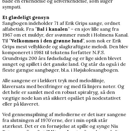
både en erkendelse og selverkendelse, som suger
sympati.
Et glædeligt gensyn
Sangbogen indeholder 71 af Erik Grips sange, ordnet
alfabetisk. Fra ”
Bal i kanalen
” – en sjov lille sang fra
1967 om et muldyr, der svømmer rundt i Holmens Kanal.
Til ”
Velkommen i den grønne lund
”, som nok er Erik
Grips mest vellykkede og slagkraftigste melodi. Den blev
komponeret i 1981 til tekstens forfatter N.F.S.
Grundtvigs 200 års fødselsdag og er lige siden blevet
sunget og spillet i det ganske land. Og står da også i de
fleste gængse sangbøger, bl.a. i Højskolesangbogen.
Alle sangene er i lækkert tryk med melodilinje,
klaversats med becifringer og med få linjers noter. Og
det hele er samlet med en robust spiralryg, så den
vægtige node kan stå sikkert opslået på nodestativet
eller på klaveret.
Ved gennemspilning af melodierne er det især sangene
fra slutningen af 1970’erne, der i min optik står
stærkest. Det er en fornøjelse at spille og synge Nis