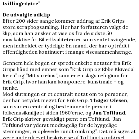
tvillingedøtre
”.
De udvalgte udklip
Efter 200 sider sange kommer uddrag af Erik Grips
store scrapbogsamling. Her har forfatteren valgt de
klip, som han ønsker at vise os fra de sidste 50
musikaktive år. Billedkvaliteten er som ventet svingende,
men indholdet er tydeligt: En mand, der har optrådt i
offentligheden kontinuert i mange visesammenhænge.
Gennem hele bogen er spredt enkelte notater fra Erik
Grips hånd med emner som ”Erik Grip og Ebbe Kløvedal
Reich” og ”Mit surehus”, som er en slags refugium for
Erik Grip, hvor han kan komponere, kunstmale – og
tænke.
Mod slutningen er et centralt notat om to personer,
der har betydet meget for Erik Grip.
Thøger Olesen
,
som var en central og bestemmende person i
folkemusikmiljøet siden 1960’erne, og
Jan Toftlund
.
Erik Grip skriver gevaldigt pænt om Toftlund. ”Jan
Toftlund var yderst modtagelig for de hyggelige
stemninger, vi oplevede rundt omkring”. Det må siges at
være underdrevet beskrivelse af Toftlunds opførsel.