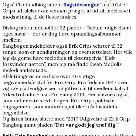
Også i Toflundbiografien ”
Bagsidesanger
” fra 2014 er
Grips udtalelser om vennen præget af udtalt noblesse i
modsætning til de fleste andres.
Diskografien indeholder 32 plader – ”Album-udgivelser i
eget navn” – der er dog flere opsamlingsalbummer
imellem.
Sangbogen indeholder også Erik Grips tekster til 32
sange, som er gendigtninger og oversættelser. Her ville
jeg da gerne have melodien til eksempelvis ”Blidt
forsvinder natten”, men jeg må finde Ewan McColls
melodi andetsteds.
Afslutningsvis er en liste over 46 vigtige
begivenhedsårstal for Erik Grip. Fra fødslen 1947 over
vigtige pladeudgivelser og giftermål til medlemskab af
Yrkestrubadurernas Förening 2014. Her nævnes også,
som det eneste sted i bogen, Erik Grips politiske
engagement som amtsrådspolitiker i årtusindets
begyndelse.
Og listen kunne slutte med ”2017 Udgivelse af Erik Grip
Sangbog samt pladen ”
Det var godt jeg træf dig
”.”
Erik Grip Sangbog
er en vægtig sangbog, som de fleste