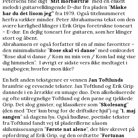
Petersens fine digt ”
Mit morbærtræ
” med en enkelt
melodi i guitarvelklingende D-dur fra pladen ”
Måske
har du det lisom jeg”
fra 1979. Også titelnummeret
herfra vækker minder. Peter Abrahamsens tekst om den
svære kærlighed klinger i Erik Grips foretrukne toneart
– E-dur. En dejlig toneart for guitaren, som her klinger
stort og åbent.
Abrahamsen er også forfatter til en af mine favoritter –
den minimalistiske ”
Rose skal vi danse
” med omkvædet
”Rose skal vi danse / Kom nu min ven / Kom lad mig vise
dig himmelen”. I øvrigt er sidste vers ikke medtaget i
sangbogen; hvorfor mon ikke?
En helt anden tekstgenre er vennen
Jan Toftlunds
bramfrie og revsende tekster. Jan Toftlund og Erik Grip
dannede i en årrække en umage duo. Den alkoholiserede
og ofte utilregnelige Toftlund og den pæne og tjekkede
Grip. Det slog gnister, og klassikere som ”
Skolesang
”
(den med ”Der’ kun brug for de driftsikre hjul”) og ”
1. maj
sangen
” så dagens lys. Også hudløse, poetiske tekster
fra Toftlund fandt vej til pladerillerne såsom
skilsmissesangen ”
Første nat alene
”, der blev skrevet på
opfordring af Erik Grip, og den ordtætte ”
Fortunas