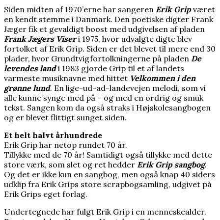
Siden midten af 1970’erne har sangeren
Erik Grip
været
en kendt stemme i Danmark. Den poetiske digter Frank
Jæger fik et gevaldigt boost med udgivelsen af pladen
Frank Jægers Viser
i 1975, hvor udvalgte digte blev
fortolket af Erik Grip. Siden er det blevet til mere end 30
plader, hvor Grundtvigfortolkningerne på pladen
De
levendes land
i 1983 gjorde Grip til et af landets
varmeste musiknavne med hittet
Velkommen i den
grønne lund
. En lige-ud-ad-landevejen melodi, som vi
alle kunne synge med på – og med en ordrig og smuk
tekst. Sangen kom da også straks i Højskolesangbogen
og er blevet flittigt sunget siden.
Et helt halvt århundrede
Erik Grip har netop rundet 70 år.
Tillykke med de 70 år! Samtidigt også tillykke med dette
store værk, som slet og ret hedder
Erik Grip sangbog
.
Og det er ikke kun en sangbog, men også knap 40 siders
udklip fra Erik Grips store scrapbogsamling, udgivet på
Erik Grips eget forlag.
Undertegnede har fulgt Erik Grip i en menneskealder.